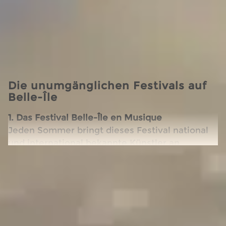
über den Rhythmus der Insel bestimmen.
Musik, Theater, Kunst und bretonische
Traditionen: Belle-Île bietet einen reichen und
abwechslungsreichen Kulturkalender, der nur
wenige Minuten von Ihrer Unterkunft entfernt
ist.
Die unumgänglichen Festivals auf
Belle-Île
1. Das Festival Belle-Île en Musique
Jeden Sommer bringt dieses Festival national
und international bekannte Künstler an
verschiedenen Orten der Insel zusammen, von
Weiterlesen
malerischen Häfen bis hin zu Naturbühnen
direkt am Ozean. Open-Air-Konzerte und eine
gesellige Atmosphäre machen dieses Ereignis
zu einem Muss für Musikliebhaber.