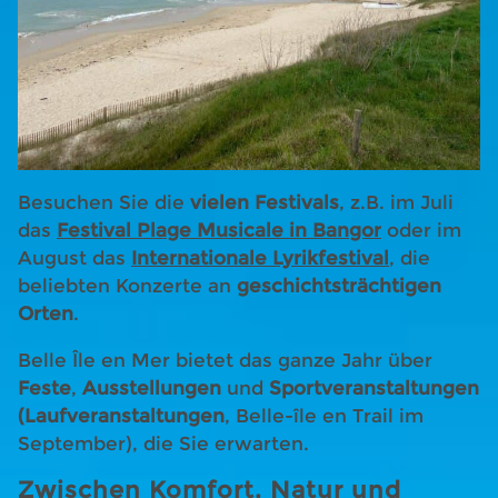
Besuchen Sie die
vielen
Festivals
, z.B. im Juli
das
Festival Plage Musicale in Bangor
oder im
August das
Internationale Lyrikfestival
, die
beliebten Konzerte an
geschichtsträchtigen
Orten
.
Belle Île en Mer bietet das ganze Jahr über
Feste
,
Ausstellungen
und
Sportveranstaltungen
(Laufveranstaltungen
, Belle-île en Trail im
September), die Sie erwarten.
Zwischen Komfort, Natur und