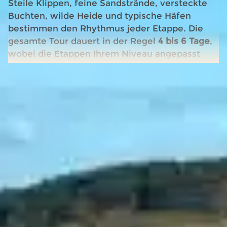
Steile Klippen, feine Sandstrände, versteckte
Buchten, wilde Heide und typische Häfen
bestimmen den Rhythmus jeder Etappe. Die
gesamte Tour dauert in der Regel
4 bis 6 Tage
,
wobei die Etappen Ihrem Niveau angepasst
werden können.
Weiterlesen
Warum Sie Belle-Île zum Wandern wählen
sollten :
Markierte und gepflegte Wanderwege
Vielfältige und spektakuläre
Meereslandschaften
Einfacher Zugang von einem Campingplatz
in der Nähe des GR®340.
Unterkünfte und Dienstleistungen auf der
ganzen Insel verteilt