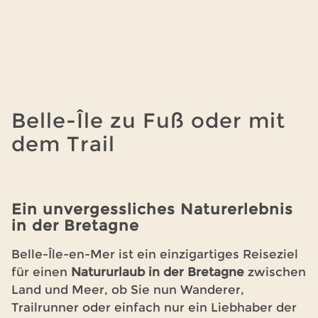
Stand up paddle (SUP)
: Eine gesellige und
leicht zugängliche Aktivität, um an der
Küste entlang zu fahren oder in ruhigen
Gewässern zu navigieren.
Segeln und Katamaran
: Nutzen Sie die
Belle-Île zu Fuß oder mit
Meereswinde, um Belle-Île auf andere
dem Trail
Weise zu entdecken.
Tauchen und Schnorcheln
: Reiche
Meeresgründe, Wracks und eine
außergewöhnliche Artenvielfalt erwarten
Ein unvergessliches Naturerlebnis
Sie.
in der Bretagne
Ein Aufenthalt auf dem Campingplatz Les
Belle-Île-en-Mer ist ein einzigartiges Reiseziel
Grands Sables bedeutet, dass Sie nur wenige
für einen
Natururlaub in der Bretagne
zwischen
Schritte von einem der schönsten Strände von
Land und Meer, ob Sie nun Wanderer,
Belle-Île entfernt sind.
Trailrunner oder einfach nur ein Liebhaber der