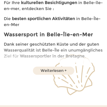
Für Ihre
kulturellen
Besichtigungen
in Belle-île-
en-mer, entdecken Sie :
Die
besten sportlichen Aktivitäten
in Belle-Île-
en-Mer
Wassersport in Belle-Île-en-Mer
Dank seiner geschützten Küste und der guten
Wasserqualität ist Belle-Île ein unumgängliches
Ziel für
Wassersportler in der Bretagne
.
Surfen und Bodyboarding
: Die Strände von
Weiterlesen
Donnant und Port Kérel sind für ihre
idealen Wellen bekannt, sowohl für
Anfänger als auch für erfahrene Surfer.
Seekajak
: Erkunden Sie Meereshöhlen,
versteckte Buchten und spektakuläre
Klippen in völliger Freiheit.