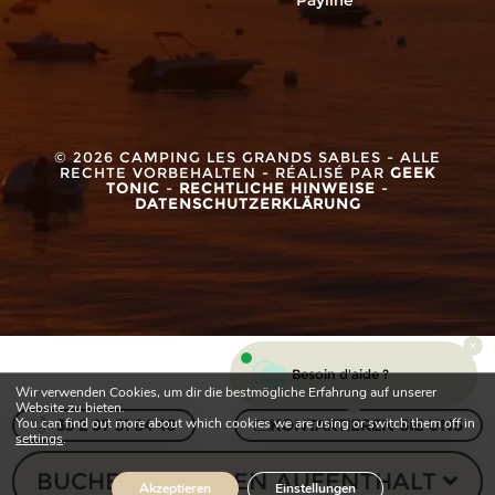
© 2026 CAMPING LES GRANDS SABLES - ALLE
RECHTE VORBEHALTEN - RÉALISÉ PAR
GEEK
TONIC
-
RECHTLICHE HINWEISE
-
DATENSCHUTZERKLÄRUNG
Besoin d'aide ?
Wir verwenden Cookies, um dir die bestmögliche Erfahrung auf unserer
Website zu bieten.
You can find out more about which cookies we are using or switch them off in
+33 2 97 31 84 46
KONTAKTIEREN SIE UNS
settings
.
BUCHEN SIE IHREN AUFENTHALT
Akzeptieren
Einstellungen