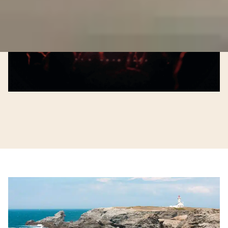
2. Die Nächte des Theaters und
der
darstellenden Künste
Belle-Île feiert auch die darstellenden Künste
mit Theateraufführungen und Performances an
atypischen Orten: Leuchttürmen, Häfen und
Gärten. Eine einzigartige kulturelle Erfahrung,
ideal für die ganze Familie.
3. Lokale Festivals und bretonische Traditionen
Open Sea, lokale Feste,
Kunsthandwerksmärkte und Ausstellungen: Die
Insel bietet Veranstaltungen für jeden
Geschmack, die die bretonische Kultur,
Gastronomie und Traditionen feiern.