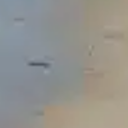
Festivals in Belle-Île
Erleben Sie die Festivals auf Belle-
Île von Ihrem Campingplatz am
Meer aus.
Ein Aufenthalt auf dem
Campingplatz Les
Grands Sables
, direkt am Meer auf Belle-Île-en-
Mer, bedeutet
Natur, Strand und einfachen
Zugang zu den Festivals
, die das ganze Jahr